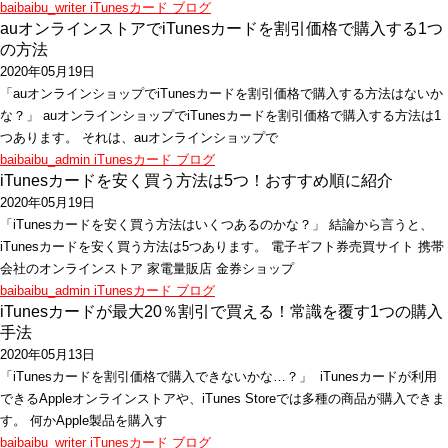
baibaibu_writer
iTunesカード
ブログ
auオンラインストアでiTunesカードを割引価格で購入する1つ
の方法
2020年05月19日
「auオンラインショップでiTunesカードを割引価格で購入する方法はないか
な？」 auオンラインショップでiTunesカードを割引価格で購入する方法は1
つあります。 それは、auオンラインショップで
baibaibu_admin
iTunesカード
ブログ
iTunesカードを安く買う方法は5つ！おすすめ順に紹介
2020年05月19日
「iTunesカードを安く買う方法はいくつあるのかな？」 結論から言うと、
iTunesカードを安く買う方法は5つあります。 電子ギフト券売買サイト 携帯
会社のオンラインストア 家電量販店 金券ショップ
baibaibu_admin
iTunesカード
ブログ
iTunesカードが最大20％割引で買える！常識を覆す1つの購入
手法
2020年05月13日
「iTunesカードを割引価格で購入できないかな…？」 iTunesカードが利用
できるAppleオンラインストアや、iTunes Storeでは多種の商品が購入できま
す。 何かApple製品を購入す
baibaibu_writer
iTunesカード
ブログ