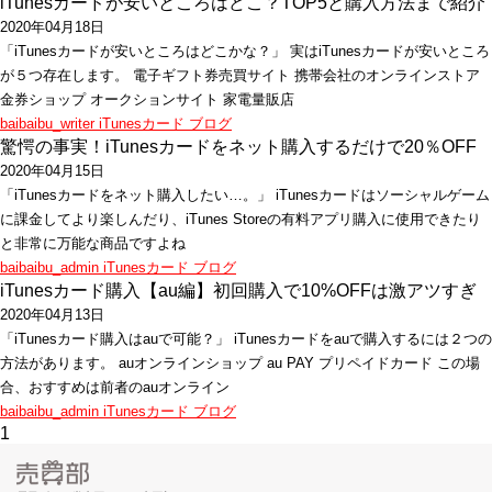
iTunesカードが安いところはどこ？TOP5と購入方法まで紹介
2020年04月18日
「iTunesカードが安いところはどこかな？」 実はiTunesカードが安いところ
が５つ存在します。 電子ギフト券売買サイト 携帯会社のオンラインストア
金券ショップ オークションサイト 家電量販店
baibaibu_writer
iTunesカード
ブログ
驚愕の事実！iTunesカードをネット購入するだけで20％OFF
2020年04月15日
「iTunesカードをネット購入したい…。」 iTunesカードはソーシャルゲーム
に課金してより楽しんだり、iTunes Storeの有料アプリ購入に使用できたり
と非常に万能な商品ですよね
baibaibu_admin
iTunesカード
ブログ
iTunesカード購入【au編】初回購入で10%OFFは激アツすぎ
2020年04月13日
「iTunesカード購入はauで可能？」 iTunesカードをauで購入するには２つの
方法があります。 auオンラインショップ au PAY プリペイドカード この場
合、おすすめは前者のauオンライン
baibaibu_admin
iTunesカード
ブログ
1